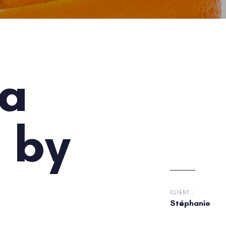
a
 by
CLIENT :
Stéphanie